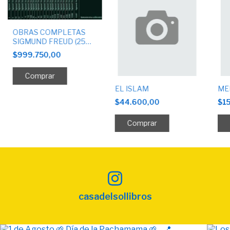
OBRAS COMPLETAS
SIGMUND FREUD (25
TOMOS)
$999.750,00
EL ISLAM
ME
$44.600,00
$1
casadelsollibros