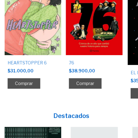
HEARTSTOPPER 6
76
$31.000,00
$38.900,00
EL
$3
Destacados